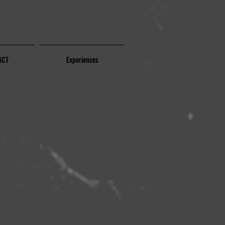
ACT
Experiences