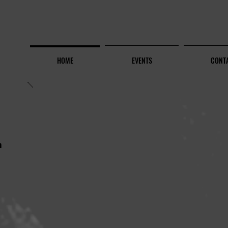
HOME
EVENTS
CONT
n