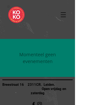
Momenteel geen
evenementen
Breestraat 16
2311CR. Leiden.
Open vrijdag en
zaterdag