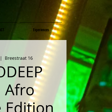
ACT
Experiences
 |  
Breestraat 16
ODEEP
: Afro
 Edition