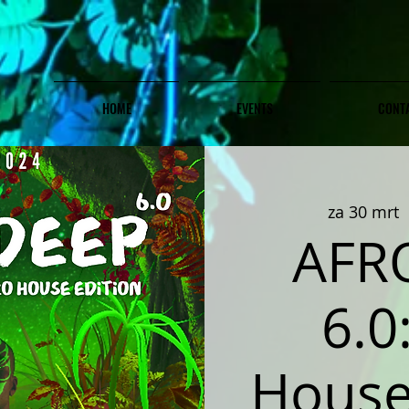
HOME
EVENTS
CONT
za 30 mrt
 
AFR
6.0
House