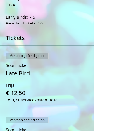
T.B.A.
Early Birds: 7.5
Regular Tickets: 10
Door Tickets: 12.5
Tickets
Let op:
Deuren open van 23:00 tot 02:00
21+
Verkoop geëindigd op
Soort ticket
Late Bird
Prijs
€ 12,50
+€ 0,31 servicekosten ticket
Verkoop geëindigd op
Soort ticket