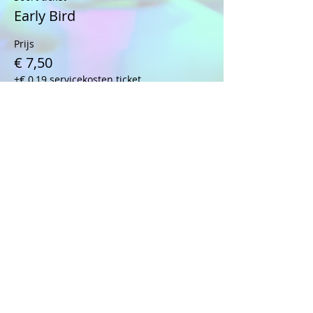
Early Bird
Prijs
€ 7,50
+€ 0,19 servicekosten ticket
Verkoop geëindigd op
Soort ticket
Regular Ticket
Prijs
€ 10,00
+€ 0,25 servicekosten ticket