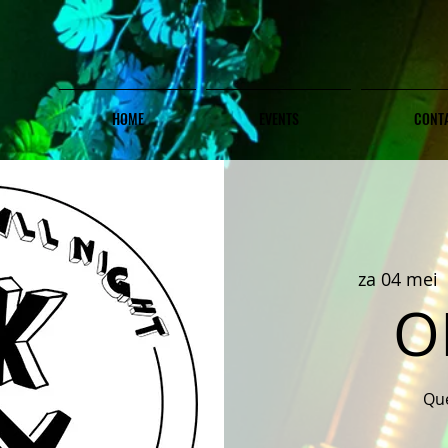
HOME
EVENTS
CONT
za 04 mei
 
O
Qu