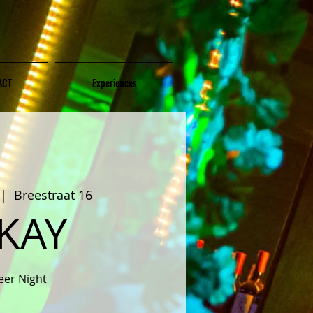
ACT
Experiences
 |  
Breestraat 16
KAY
eer Night